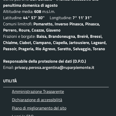
penultima domenica di agosto
Altitudine media:
608
m.s.l.m.
Latitudine:
44° 57' 30''
Longitudine:
7° 11' 31''
Comuni limitrofi:
Pomaretto, Inverso Pinasca, Pinasca,
Perrero, Roure, Coazze, Giaveno
Frazioni e borgate:
Baisa, Brandoneugna, Breirè, Bressi,
Chialme, Ciabot, Ciampano, Ciapella, Jartousiere, Lageard,
Passoir, Prageria, Rio Agrevo, Saretto, Selvaggio, Torano
Responsabile della protezione dei dati (D.P.O.)
Email:
privacy.perosa.argentina@ruparpiemonte.it
UTILITÀ
Amministrazione Trasparente
Dichiarazione di accessibilità
Piano di miglioramento del sito