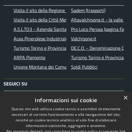
Visita il sito della Regione Piemonte
Sadem (trasporti)
Visita il sito della Città Metropolitana di Torino
Altavalchisone.it - la valle del
A.S.L.TO3 - Azienda Sanitaria Locale di Collegno e Pinerolo
Pro Loco Perosa (pagina Faceb
Acea Pinerolese Industriale SpA
Valchisone.it
Turismo Torino e Provincia
DE.C.O. - Denominazione Comu
ARPA Piemonte
Turismo Torino e Provincia
Unione Montana dei Comuni Valli Chisone e Germanasca
Soldi Pubblici
SEGUICI SU
×
Facebook
Instagram
Telegram
Informazioni sui cookie
Questo sito web utilizza cookie tecnici e assimilati strettamente
necessari al corretto funzionamento e alla navigazione del sito,
nonché un cookie tecnico analitico al solo fine di elaborare
informazioni statistiche, aggregate e anonime.
RSS
Copyright © 2026 • Comune di
Per maggiori dettagli, può consultare la cookie policy al seguente
link