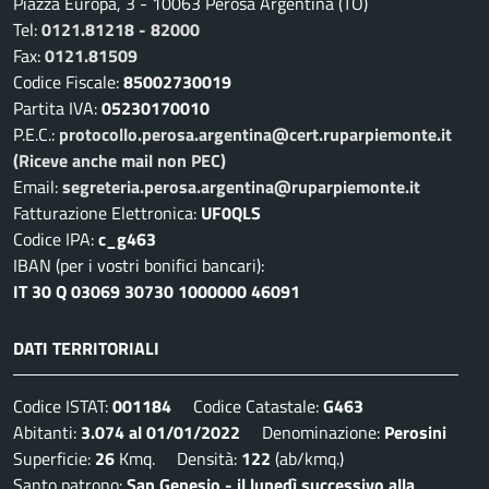
Piazza Europa, 3 - 10063 Perosa Argentina (TO)
Tel:
0121.81218 - 82000
Fax:
0121.81509
Codice Fiscale:
85002730019
Partita IVA:
05230170010
P.E.C.:
protocollo.perosa.argentina@cert.ruparpiemonte.it
(Riceve anche mail non PEC)
Email:
segreteria.perosa.argentina@ruparpiemonte.it
Fatturazione Elettronica:
UF0QLS
Codice IPA:
c_g463
IBAN (per i vostri bonifici bancari):
IT 30 Q 03069 30730 1000000 46091
DATI TERRITORIALI
Codice ISTAT:
001184
Codice Catastale:
G463
Abitanti:
3.074 al 01/01/2022
Denominazione:
Perosini
Superficie:
26
Kmq. Densità:
122
(ab/kmq.)
Santo patrono:
San Genesio - il lunedì successivo alla