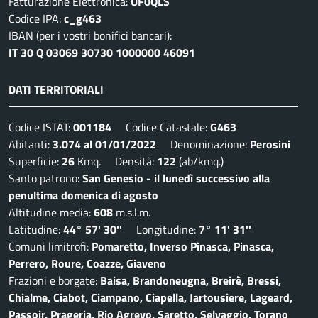
Fatturazione Elettronica:
UF0QLS
Codice IPA:
c_g463
IBAN (per i vostri bonifici bancari):
IT 30 Q 03069 30730 1000000 46091
DATI TERRITORIALI
Codice ISTAT:
001184
Codice Catastale:
G463
Abitanti:
3.074 al 01/01/2022
Denominazione:
Perosini
Superficie:
26
Kmq. Densità:
122
(ab/kmq.)
Santo patrono:
San Genesio - il lunedì successivo alla
penultima domenica di agosto
Altitudine media:
608
m.s.l.m.
Latitudine:
44° 57' 30''
Longitudine:
7° 11' 31''
Comuni limitrofi:
Pomaretto, Inverso Pinasca, Pinasca,
Perrero, Roure, Coazze, Giaveno
Frazioni e borgate:
Baisa, Brandoneugna, Breirè, Bressi,
Chialme, Ciabot, Ciampano, Ciapella, Jartousiere, Lageard,
Passoir, Prageria, Rio Agrevo, Saretto, Selvaggio, Torano