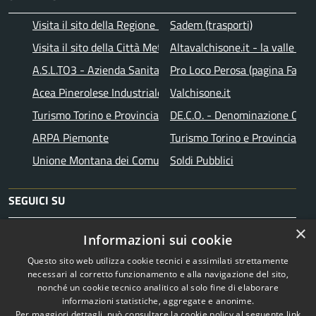
Visita il sito della Regione Piemonte
Sadem (trasporti)
Visita il sito della Città Metropolitana di Torino
Altavalchisone.it - la valle del
A.S.L.TO3 - Azienda Sanitaria Locale di Collegno e Pinerolo
Pro Loco Perosa (pagina Faceb
Acea Pinerolese Industriale SpA
Valchisone.it
Turismo Torino e Provincia
DE.C.O. - Denominazione Comu
ARPA Piemonte
Turismo Torino e Provincia
Unione Montana dei Comuni Valli Chisone e Germanasca
Soldi Pubblici
SEGUICI SU
×
Facebook
Instagram
Telegram
Informazioni sui cookie
Questo sito web utilizza cookie tecnici e assimilati strettamente
necessari al corretto funzionamento e alla navigazione del sito,
nonché un cookie tecnico analitico al solo fine di elaborare
informazioni statistiche, aggregate e anonime.
RSS
Copyright © 2026 • Comune di
Per maggiori dettagli, può consultare la cookie policy al seguente
link