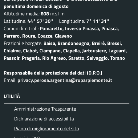
penultima domenica di agosto
Altitudine media:
608
m.s.l.m.
Latitudine:
44° 57' 30''
Longitudine:
7° 11' 31''
Comuni limitrofi:
Pomaretto, Inverso Pinasca, Pinasca,
Perrero, Roure, Coazze, Giaveno
Frazioni e borgate:
Baisa, Brandoneugna, Breirè, Bressi,
Chialme, Ciabot, Ciampano, Ciapella, Jartousiere, Lageard,
Passoir, Prageria, Rio Agrevo, Saretto, Selvaggio, Torano
Responsabile della protezione dei dati (D.P.O.)
Email:
privacy.perosa.argentina@ruparpiemonte.it
UTILITÀ
Amministrazione Trasparente
Dichiarazione di accessibilità
Piano di miglioramento del sito