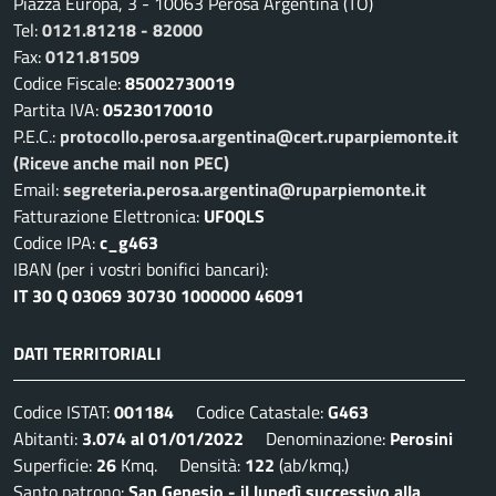
Piazza Europa, 3 - 10063 Perosa Argentina (TO)
Tel:
0121.81218 - 82000
Fax:
0121.81509
Codice Fiscale:
85002730019
Partita IVA:
05230170010
P.E.C.:
protocollo.perosa.argentina@cert.ruparpiemonte.it
(Riceve anche mail non PEC)
Email:
segreteria.perosa.argentina@ruparpiemonte.it
Fatturazione Elettronica:
UF0QLS
Codice IPA:
c_g463
IBAN (per i vostri bonifici bancari):
IT 30 Q 03069 30730 1000000 46091
DATI TERRITORIALI
Codice ISTAT:
001184
Codice Catastale:
G463
Abitanti:
3.074 al 01/01/2022
Denominazione:
Perosini
Superficie:
26
Kmq. Densità:
122
(ab/kmq.)
Santo patrono:
San Genesio - il lunedì successivo alla