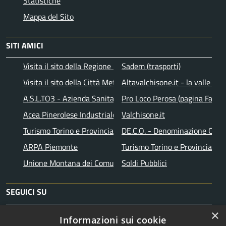
Statistiche
Mappa del Sito
SITI AMICI
Visita il sito della Regione Piemonte
Sadem (trasporti)
Visita il sito della Città Metropolitana di Torino
Altavalchisone.it - la valle del
A.S.L.TO3 - Azienda Sanitaria Locale di Collegno e Pinerolo
Pro Loco Perosa (pagina Faceb
Acea Pinerolese Industriale SpA
Valchisone.it
Turismo Torino e Provincia
DE.C.O. - Denominazione Comu
ARPA Piemonte
Turismo Torino e Provincia
Unione Montana dei Comuni Valli Chisone e Germanasca
Soldi Pubblici
SEGUICI SU
×
Facebook
Instagram
Telegram
Informazioni sui cookie