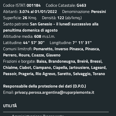
Codice ISTAT:
001184
Codice Catastale:
G463
Abitanti:
3.074 al 01/01/2022
Denominazione:
Perosini
Superficie:
26
Kmq. Densità:
122
(ab/kmq.)
Santo patrono:
San Genesio - il lunedì successivo alla
penultima domenica di agosto
Altitudine media:
608
m.s.l.m.
Latitudine:
44° 57' 30''
Longitudine:
7° 11' 31''
Comuni limitrofi:
Pomaretto, Inverso Pinasca, Pinasca,
Perrero, Roure, Coazze, Giaveno
Frazioni e borgate:
Baisa, Brandoneugna, Breirè, Bressi,
Chialme, Ciabot, Ciampano, Ciapella, Jartousiere, Lageard,
Passoir, Prageria, Rio Agrevo, Saretto, Selvaggio, Torano
Responsabile della protezione dei dati (D.P.O.)
Email:
privacy.perosa.argentina@ruparpiemonte.it
UTILITÀ