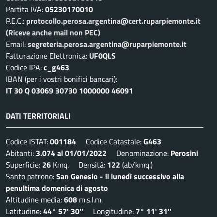
Partita IVA:
05230170010
P.E.C.:
protocollo.perosa.argentina@cert.ruparpiemonte.it
(Riceve anche mail non PEC)
Email:
segreteria.perosa.argentina@ruparpiemonte.it
Fatturazione Elettronica:
UF0QLS
Codice IPA:
c_g463
IBAN (per i vostri bonifici bancari):
IT 30 Q 03069 30730 1000000 46091
DATI TERRITORIALI
Codice ISTAT:
001184
Codice Catastale:
G463
Abitanti:
3.074 al 01/01/2022
Denominazione:
Perosini
Superficie:
26
Kmq. Densità:
122
(ab/kmq.)
Santo patrono:
San Genesio - il lunedì successivo alla
penultima domenica di agosto
Altitudine media:
608
m.s.l.m.
Latitudine:
44° 57' 30''
Longitudine:
7° 11' 31''