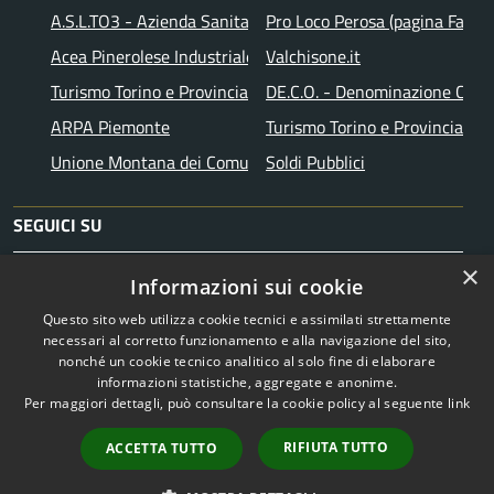
A.S.L.TO3 - Azienda Sanitaria Locale di Collegno e Pinerolo
Pro Loco Perosa (pagina Faceb
Acea Pinerolese Industriale SpA
Valchisone.it
Turismo Torino e Provincia
DE.C.O. - Denominazione Comu
ARPA Piemonte
Turismo Torino e Provincia
Unione Montana dei Comuni Valli Chisone e Germanasca
Soldi Pubblici
SEGUICI SU
×
Facebook
Instagram
Telegram
Informazioni sui cookie
Questo sito web utilizza cookie tecnici e assimilati strettamente
necessari al corretto funzionamento e alla navigazione del sito,
nonché un cookie tecnico analitico al solo fine di elaborare
informazioni statistiche, aggregate e anonime.
RSS
Copyright © 2026 • Comune di
Per maggiori dettagli, può consultare la cookie policy al seguente
link
Accessibilità
Perosa Argentina • Powered by
Privacy
Municipium
Accesso
•
RIFIUTA TUTTO
ACCETTA TUTTO
Cookie
redazione